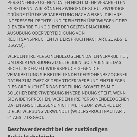
PERSONENBEZOGENEN DATEN NICHT MEHR VERARBEITEN,
ES SEI DENN, WIR KÖNNEN ZWINGENDE SCHUTZWÜRDIGE
GRÜNDE FÜR DIE VERARBEITUNG NACHWEISEN, DIE IHRE
INTERESSEN, RECHTE UND FREIHEITEN ÜBERWIEGEN ODER
DIE VERARBEITUNG DIENT DER GELTENDMACHUNG,
AUSÜBUNG ODER VERTEIDIGUNG VON
RECHTSANSPRÜCHEN (WIDERSPRUCH NACH ART. 21 ABS. 1
DSGVO).
WERDEN IHRE PERSONENBEZOGENEN DATEN VERARBEITET,
UM DIREKTWERBUNG ZU BETREIBEN, SO HABEN SIE DAS
RECHT, JEDERZEIT WIDERSPRUCH GEGEN DIE
VERARBEITUNG SIE BETREFFENDER PERSONENBEZOGENER
DATEN ZUM ZWECKE DERARTIGER WERBUNG EINZULEGEN;
DIES GILT AUCH FÜR DAS PROFILING, SOWEIT ES MIT
SOLCHER DIREKTWERBUNG IN VERBINDUNG STEHT. WENN
SIE WIDERSPRECHEN, WERDEN IHRE PERSONENBEZOGENEN
DATEN ANSCHLIESSEND NICHT MEHR ZUM ZWECKE DER
DIREKTWERBUNG VERWENDET (WIDERSPRUCH NACH ART.
21 ABS. 2 DSGVO).
Beschwerderecht bei der zuständigen
Aufsichtsbehörde