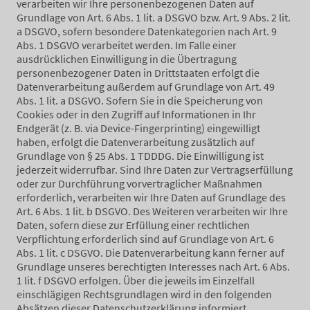
verarbeiten wir Ihre personenbezogenen Daten auf
Grundlage von Art. 6 Abs. 1 lit. a DSGVO bzw. Art. 9 Abs. 2 lit.
a DSGVO, sofern besondere Datenkategorien nach Art. 9
Abs. 1 DSGVO verarbeitet werden. Im Falle einer
ausdrücklichen Einwilligung in die Übertragung
personenbezogener Daten in Drittstaaten erfolgt die
Datenverarbeitung außerdem auf Grundlage von Art. 49
Abs. 1 lit. a DSGVO. Sofern Sie in die Speicherung von
Cookies oder in den Zugriff auf Informationen in Ihr
Endgerät (z. B. via Device-Fingerprinting) eingewilligt
haben, erfolgt die Datenverarbeitung zusätzlich auf
Grundlage von § 25 Abs. 1 TDDDG. Die Einwilligung ist
jederzeit widerrufbar. Sind Ihre Daten zur Vertragserfüllung
oder zur Durchführung vorvertraglicher Maßnahmen
erforderlich, verarbeiten wir Ihre Daten auf Grundlage des
Art. 6 Abs. 1 lit. b DSGVO. Des Weiteren verarbeiten wir Ihre
Daten, sofern diese zur Erfüllung einer rechtlichen
Verpflichtung erforderlich sind auf Grundlage von Art. 6
Abs. 1 lit. c DSGVO. Die Datenverarbeitung kann ferner auf
Grundlage unseres berechtigten Interesses nach Art. 6 Abs.
1 lit. f DSGVO erfolgen. Über die jeweils im Einzelfall
einschlägigen Rechtsgrundlagen wird in den folgenden
Absätzen dieser Datenschutzerklärung informiert.